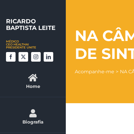
Skip
to
RICARDO
content
BAPTISTA LEITE
NA CÂ
MÉDICO
CEO HEALTHAI
DE SIN
PRESIDENTE UNITE
Acompanhe-me
NA C
Home
Biografia