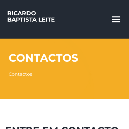
Skip
to
RICARDO
BAPTISTA LEITE
content
To
Na
CONTACTOS
Contactos