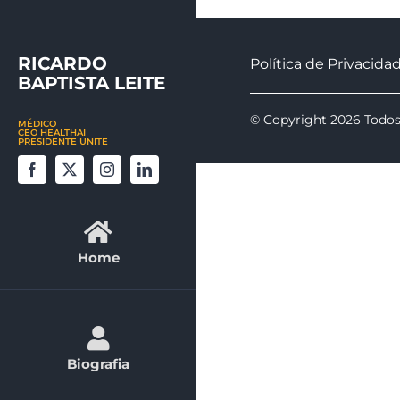
Skip
to
RICARDO
content
Política de Privacida
BAPTISTA LEITE
© Copyright 2026 Todos
MÉDICO
CEO HEALTHAI
PRESIDENTE UNITE
Home
Biografia