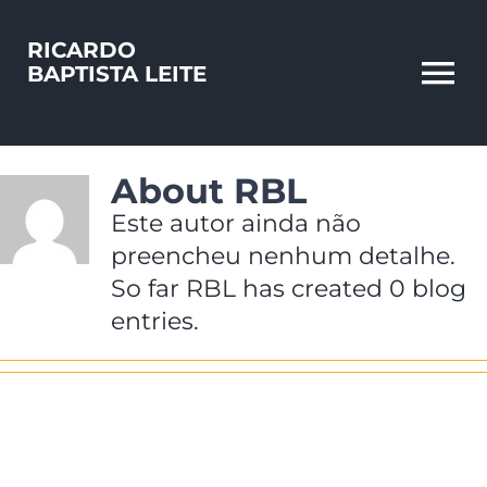
Skip
to
RICARDO
BAPTISTA LEITE
content
To
Na
About RBL
Este autor ainda não
preencheu nenhum detalhe.
So far RBL has created 0 blog
entries.